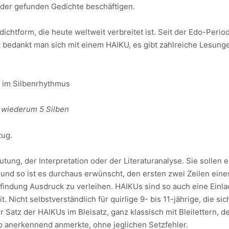
der gefunden Gedichte beschäftigen.
edichtform, die heute weltweit verbreitet ist. Seit der Edo-Per
t bedankt man sich mit einem HAIKU, es gibt zahlreiche Lesunge
d im Silbenrhythmus
ile wiederum 5 Silben
zug.
tung, der Interpretation oder der Literaturanalyse. Sie sollen
und so ist es durchaus erwünscht, den ersten zwei Zeilen eines
indung Ausdruck zu verleihen. HAIKUs sind so auch eine Einl
 Nicht selbstverständlich für quirlige 9- bis 11-jährige, die sich
 Satz der HAIKUs im Bleisatz, ganz klassisch mit Bleilettern,
o anerkennend anmerkte, ohne jeglichen Setzfehler.