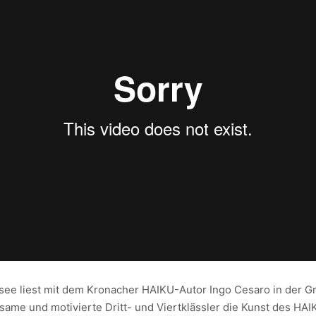
rsee liest mit dem Kronacher HAIKU-Autor Ingo Cesaro in der G
same und motivierte Dritt- und Viertklässler die Kunst des HA